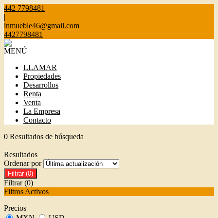
442 7798481
|
inmueble46@gmail.com
4427798481
MENÚ
LLAMAR
Propiedades
Desarrollos
Renta
Venta
La Empresa
Contacto
0 Resultados de búsqueda
Resultados
Ordenar por
Filtrar
(0)
Filtrar
(0)
Filtros Activos
Precios
MXN
USD