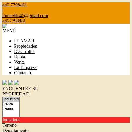
442 7798481
|
inmueble46@gmail.com
4427798481
MENÚ
LLAMAR
Propiedades
Desarrollos
Renta
Venta
La Empresa
Contacto
ENCUENTRE SU
PROPIEDAD
Indistinto
Terreno
Departamento